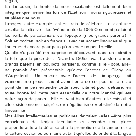
région).
En Limousin, la honte de notre occitanité est tellement bien
intégrée que même les lois de l’État sont moins rigoureuses et
stupides que nous !
Limoges, autre exemple, est en train de célébrer – et c’est une
excellente initiative – les événements de 1905.Comment parlaient
les vaillants porcelainiers de l'époque (mes grands-parents) ?
Soit en occitan, soit en français, avec cet accent limougeaud que
l'on entend encore pour peu qu'on tende un peu l'oreille…
Qu'elle n'a pas été ma surprise en découvrant, dans un extrait à
la télé, que la pièce de J. Nivard « 1905» avait transformé mes
grands parents en poulbots parisiens, comme si le «populaire»
ne pouvait être présentable qu'avec l'accent de Clichy ou
d'Argenteuil... Un ouvrier avec l'accent de Limoges,ça fait
vraiment trop plouc ! faut-il avoir honte de soi pour en être au
point de ne pas entendre cette spécificité et pour détruire, en
toute bonne foi, cette part essentielle de notre identité qui est
notre façon de parler ! Elle en vaut bien d'autres, elle existait et
elle existe encore malgré ce « négationisme » obstiné de notre
limousinité.
Nos élites intellectuelles et politiques devraient -elles –être plus
conscientes de l'enjeu identitaire et accorder une place
prépondérante à la défense et à la promotion de la langue et de
la culture occitanes au moins autant qu'elles défendent la langue