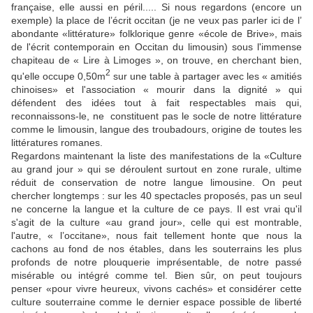
française, elle aussi en péril..... Si nous regardons (encore un
exemple) la place de l’écrit occitan (je ne veux pas parler ici de l’
abondante «littérature» folklorique genre «école de Brive», mais
de l'écrit contemporain en Occitan du limousin) sous l'immense
chapiteau de « Lire à Limoges », on trouve, en cherchant bien,
2
qu'elle occupe 0,50m
sur une table à partager avec les « amitiés
chinoises» et l'association « mourir dans la dignité » qui
défendent des idées tout à fait respectables mais qui,
reconnaissons-le, ne constituent pas le socle de notre littérature
comme le limousin, langue des troubadours, origine de toutes les
littératures romanes.
Regardons maintenant la liste des manifestations de la «Culture
au grand jour » qui se déroulent surtout en zone rurale, ultime
réduit de conservation de notre langue limousine. On peut
chercher longtemps : sur les 40 spectacles proposés, pas un seul
ne concerne la langue et la culture de ce pays. Il est vrai qu'il
s'agit de la culture «au grand jour», celle qui est montrable,
l'autre, « l’occitane», nous fait tellement honte que nous la
cachons au fond de nos étables, dans les souterrains les plus
profonds de notre plouquerie imprésentable, de notre passé
misérable ou intégré comme tel. Bien sûr, on peut toujours
penser «pour vivre heureux, vivons cachés» et considérer cette
culture souterraine comme le dernier espace possible de liberté