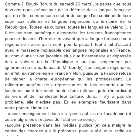
Comme J. Boudy (forum du samedi 26 mars), je pense que nous
devrions nous préoccuper de la défense de la langue française
qui, en effet, commence à souffrir de ce que l’on continue de faire
subir aux cultures et langues régionales du territoire de la
République. Toutes les cultures, toutes les langues se valent. (...)
il est pourtant pathétique d’entendre les fervents francophones
pousser des cris d'horreur en voyant que la langue française se «
régionalise » alors qu'ils sont, pour la plupart, tout à fait d'accord
avec le massacre implacable des langues régionales en France,
au nom d'une vision jacobine plus que bicentenaire et dépassée
des « valeurs de la République » ou tout simplement par
ignorance (je ne parle pas de M. Boudy). Les langues régionales,
en effet, existent-elles en France ? Non, puisque la France refuse
de signer la charte européenne qui les protégeraient. Le
raffineront suprême de la répression est de faire en sorte que les
locuteurs aient tellement honte d’eux-mêmes qu’ils s’interdisent
de vivre et de manifester leur culture, donc, il n’y a pas de
problème, elle n'existe pas. Et les exemples fleurissent dans
notre pauvre Limousin :
- aucun enseignement dans les lycées publics de l'académie (et
cela malgré les directives de l'Etat en ce sens) ;
-aucune présence dans les médias publics (et cela malgré le
cahier des charges qui le préconise pour la télé et la radio en