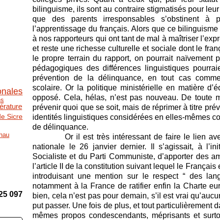
bilinguisme, ils sont au contraire stigmatisés pour le
que des parents irresponsables s’obstinent à p
l’apprentissage du français. Alors que ce bilinguisme 
à nos rapporteurs qui ont tant de mal à maîtriser l’exp
et reste une richesse culturelle et sociale dont le franç
le propre terrain du rapport, on pourrait naïvement p
pédagogiques des différences linguistiques pourra
prévention de la délinquance, en tout cas comme
scolaire. Or la politique ministérielle en matière 
onales
opposé. Cela, hélas, n’est pas nouveau. De toute m
ns
ttérature
prévenir quoi que se soit, mais de réprimer à titre prév
e Sicre
identités linguistiques considérées en elles-mêmes c
de délinquance.
hau
Or il est très intéressant de faire le lien avec 
nationale le 26 janvier dernier. Il s’agissait, à l’i
Socialiste et du Parti Communiste, d’apporter des a
l’article II de la constitution suivant lequel le França
introduisant une mention sur le respect “ des lang
notamment à la France de ratifier enfin la Charte e
25 097
bien, cela n’est pas pour demain, s’il est vrai qu’a
put passer. Une fois de plus, et tout particulièrement
mêmes propos condescendants, méprisants et surtou