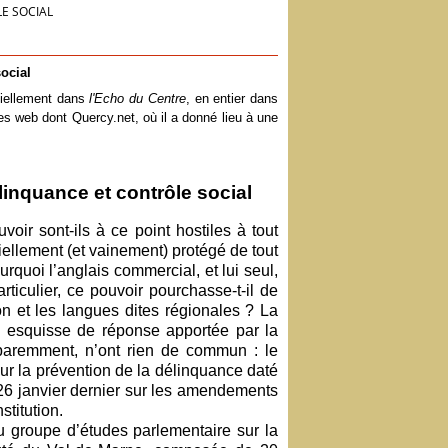
LE SOCIAL
social
rtiellement dans
l'Echo du Centre
, en entier dans
tes web dont Quercy.net, où il a donné lieu à une
linquance et contrôle social
ir sont-ils à ce point hostiles à tout
ciellement (et vainement) protégé de tout
quoi l’anglais commercial, et lui seul,
rticulier, ce pouvoir pourchasse-t-il de
n et les langues dites régionales ? La
ne esquisse de réponse apportée par la
paremment, n’ont rien de commun : le
ur la prévention de la délinquance daté
 26 janvier dernier sur les amendements
stitution.
oupe d’études parlementaire sur la