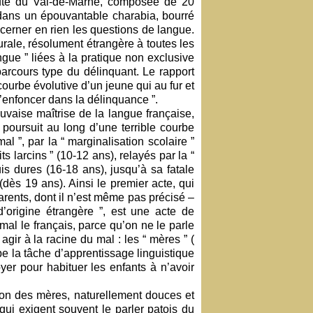
député du Val-de-Marne, composée de 20
dans un épouvantable charabia, bourré
cerner en rien les questions de langue.
urale, résolument étrangère à toutes les
angue ” liées à la pratique non exclusive
parcours type du délinquant. Le rapport
courbe évolutive d’un jeune qui au fur et
’enfoncer dans la délinquance ”.
se maîtrise de la langue française,
 poursuit au long d’une terrible courbe
l ”, par la “ marginalisation scolaire ”
its larcins ” (10-12 ans), relayés par la “
s dures (16-18 ans), jusqu’à sa fatale
(dès 19 ans). Ainsi le premier acte, qui
arents, dont il n’est même pas précisé –
d’origine étrangère ”, est une acte de
 mal le français, parce qu’on ne le parle
agir à la racine du mal : les “ mères ” (
e la tâche d’apprentissage linguistique
oyer pour habituer les enfants à n’avoir
 des mères, naturellement douces et
qui exigent souvent le parler patois du