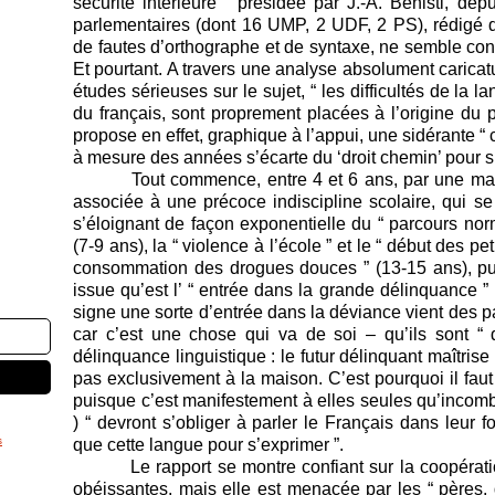
sécurité intérieure ” présidée par J.-A. Bénisti, 
parlementaires (dont 16 UMP, 2 UDF, 2 PS), rédigé 
de fautes d’orthographe et de syntaxe, ne semble con
Et pourtant. A travers une analyse absolument caricat
études sérieuses sur le sujet, “ les difficultés de la l
du français, sont proprement placées à l’origine du 
propose en effet, graphique à l’appui, une sidérante “ 
à mesure des années s’écarte du ‘droit chemin’ pour s
Tout commence, entre 4 et 6 ans, par une mauvai
associée à une précoce indiscipline scolaire, qui se
s’éloignant de façon exponentielle du “ parcours norma
(7-9 ans), la “ violence à l’école ” et le “ début des pet
consommation des drogues douces ” (13-15 ans), pui
issue qu’est l’ “ entrée dans la grande délinquance ” 
signe une sorte d’entrée dans la déviance vient des p
car c’est une chose qui va de soi – qu’ils sont “ 
délinquance linguistique : le futur délinquant maîtrise
pas exclusivement à la maison. C’est pourquoi il faut 
puisque c’est manifestement à elles seules qu’incomb
) “ devront s’obliger à parler le Français dans leur f
s
que cette langue pour s’exprimer ”.
Le rapport se montre confiant sur la coopération
obéissantes, mais elle est menacée par les “ pères, 