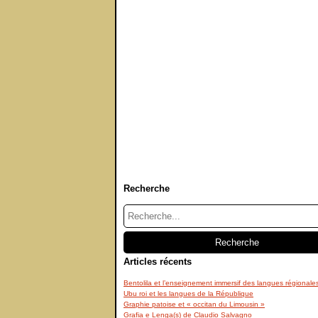
Recherche
Articles récents
Bentolila et l’enseignement immersif des langues régionale
Ubu roi et les langues de la République
Graphie patoise et « occitan du Limousin »
Grafia e Lenga(s) de Claudio Salvagno