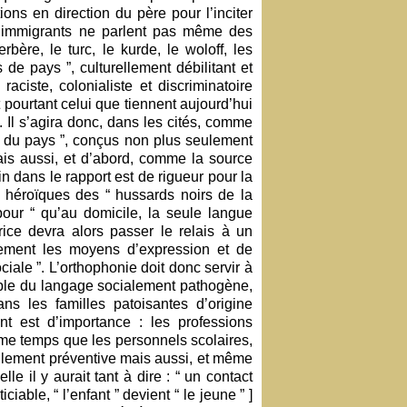
ions en direction du père pour l’inciter
es immigrants ne parlent pas même des
bère, le turc, le kurde, le woloff, les
s de pays ”, culturellement débilitant et
aciste, colonialiste et discriminatoire
 pourtant celui que tiennent aujourd’hui
e. Il s’agira donc, dans les cités, comme
is du pays ”, conçus non plus seulement
ais aussi, et d’abord, comme la source
nin dans le rapport est de rigueur pour la
 héroïques des “ hussards noirs de la
pour “ qu’au domicile, la seule langue
tutrice devra alors passer le relais à un
tement les moyens d’expression et de
iale ”. L’orthophonie doit donc servir à
uble du langage socialement pathogène,
ans les familles patoisantes d’origine
nt est d’importance : les professions
me temps que les personnels scolaires,
ulement préventive mais aussi, et même
le il y aurait tant à dire : “ un contact
ciable, “ l’enfant ” devient “ le jeune ” ]