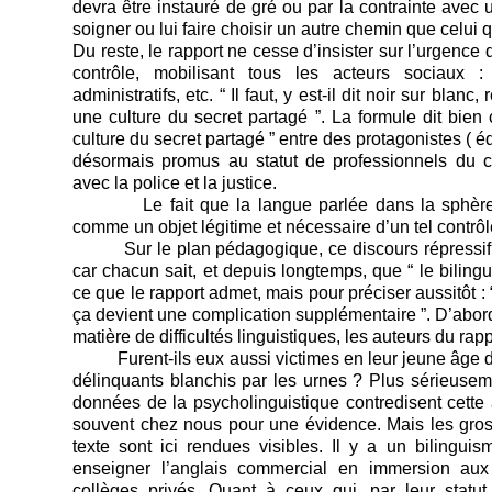
devra être instauré de gré ou par la contrainte avec 
soigner ou lui faire choisir un autre chemin que celui qu
Du reste, le rapport ne cesse d’insister sur l’urgence
contrôle, mobilisant tous les acteurs sociaux : 
administratifs, etc. “ Il faut, y est-il dit noir sur blanc
une culture du secret partagé ”. La formule dit bien 
culture du secret partagé ” entre des protagonistes ( é
désormais promus au statut de professionnels du con
avec la police et la justice.
Le fait que la langue parlée dans la sphère p
comme un objet légitime et nécessaire d’un tel contrôl
Sur le plan pédagogique, ce discours répressif r
car chacun sait, et depuis longtemps, que “ le biling
ce que le rapport admet, mais pour préciser aussitôt : “ 
ça devient une complication supplémentaire ”. D’abor
matière de difficultés linguistiques, les auteurs du rap
Furent-ils eux aussi victimes en leur jeune âge d’
délinquants blanchis par les urnes ? Plus sérieusemen
données de la psycholinguistique contredisent cette 
souvent chez nous pour une évidence. Mais les gros
texte sont ici rendues visibles. Il y a un bilingui
enseigner l’anglais commercial en immersion aux
collèges privés. Quant à ceux qui, par leur statut