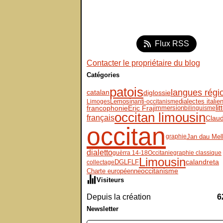
Flux RSS
Contacter le propriétaire du blog
Catégories
patois
langues régi
diglossie
catalan
Lemosin
dialectes italie
Limoges
anti-occitanisme
Eric Fraj
immersion
li
francophonie
bilinguisme
occitan limousin
français
Claud
occitan
Jan dau Mel
graphie
dialetto
guèrra 14-18
Occitanie
graphie classique
Limousin
DGLFLF
calandreta
collectage
Charte européenne
occitanisme
Visiteurs
Depuis la création
6
Newsletter