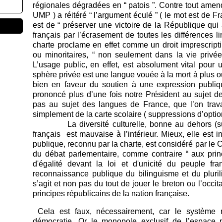
régionales dégradées en “ patois ”. Contre tout amen
UMP ) a réitéré “ l’argument éculé ” ( le mot est de Fr
est de “ préserver une victoire de la République qui a
français par l’écrasement de toutes les différences lin
charte proclame en effet comme un droit imprescripti
ou minoritaires, “ non seulement dans la vie privé
L’usage public, en effet, est absolument vital pour
sphère privée est une langue vouée à la mort à plus 
bien en faveur du soutien à une expression publiq
prononcé plus d’une fois notre Président au sujet 
pas au sujet des langues de France, que l’on trava
simplement de la carte scolaire ( suppressions d’option
La diversité culturelle, bonne au dehors (surto
français est mauvaise à l’intérieur. Mieux, elle est i
publique, reconnu par la charte, est considéré par le Co
du débat parlementaire, comme contraire “ aux princi
d'égalité devant la loi et d'unicité du peuple fr
reconnaissance publique du bilinguisme et du plurili
s’agit et non pas du tout de jouer le breton ou l’occita
principes républicains de la nation française.
Cela est faux, nécessairement, car le système 
démocratie. Or le monopole exclusif de l’espace 