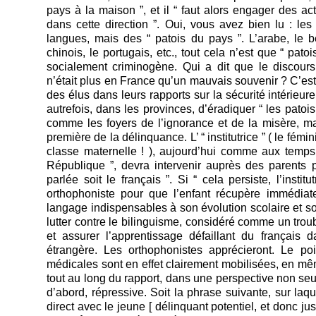
pays à la maison ”, et il “ faut alors engager des act
dans cette direction ”. Oui, vous avez bien lu : l
langues, mais des “ patois du pays ”. L’arabe, le ber
chinois, le portugais, etc., tout cela n’est que “ patoi
socialement criminogène. Qui a dit que le discours r
n’était plus en France qu’un mauvais souvenir ? C’est
des élus dans leurs rapports sur la sécurité intérieur
autrefois, dans les provinces, d’éradiquer “ les pato
comme les foyers de l’ignorance et de la misère, m
première de la délinquance. L’ “ institutrice ” ( le fémi
classe maternelle ! ), aujourd’hui comme aux temps
République ”, devra intervenir auprès des parents 
parlée soit le français ”. Si “ cela persiste, l’insti
orthophoniste pour que l’enfant récupère immédia
langage indispensables à son évolution scolaire et soc
lutter contre le bilinguisme, considéré comme un tro
et assurer l’apprentissage défaillant du français d
étrangère. Les orthophonistes apprécieront. Le poi
médicales sont en effet clairement mobilisées, en mê
tout au long du rapport, dans une perspective non se
d’abord, répressive. Soit la phrase suivante, sur laquel
direct avec le jeune [ délinquant potentiel, et donc justi