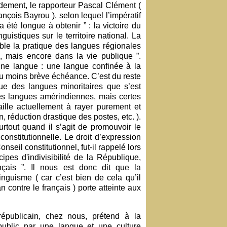
dement, le rapporteur Pascal Clément (
ançois Bayrou ), selon lequel l’impératif
 été longue à obtenir ” : la victoire du
guistiques sur le territoire national. La
ble la pratique des langues régionales
e, mais encore dans la vie publique ”.
 une langue : une langue confinée à la
ou moins brève échéance. C’est du reste
ue des langues minoritaires que s’est
des langues amérindiennes, mais certes
ille actuellement à rayer purement et
, réduction drastique des postes, etc. ).
ut quand il s’agit de promouvoir le
nconstitutionnelle. Le droit d’expression
nseil constitutionnel, fut-il rappelé lors
pes d'indivisibilité de la République,
ançais ”. Il nous est donc dit que la
nguisme ( car c’est bien de cela qu’il
n contre le français ) porte atteinte aux
républicain, chez nous, prétend à la
public par une langue et une culture